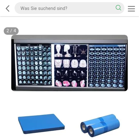
2
/
4