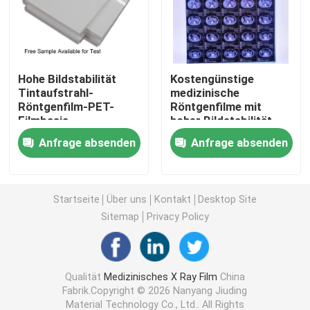
Laser X Ray Film
Hohe Bildstabilität
Kostengünstige
Medizinischer trockener Film
Tintaufstrahl-
medizinische
Röntgenfilm-PET-
Röntgenfilme mit
Filmbasis
hoher Bildstabilität,
Strahlnfilm des HAUSTIERES X
angemessene Kosten
die klare und präzise
Anfrage absenden
Anfrage absenden
für medizinische
medizinische
Bildgebung und
Diagnosebilder liefern
Siebdruck-Filme
industrielle
Radiografie-Lösungen
Startseite
Über uns
Kontakt
Desktop Site
rc Fotopapier
Sitemap
Privacy Policy
Wärmeübertragungs-Film
Qualität
Medizinisches X Ray Film
China
Fabrik.Copyright © 2026 Nanyang Jiuding
medizinischer thermischer Film
Material Technology Co., Ltd.. All Rights