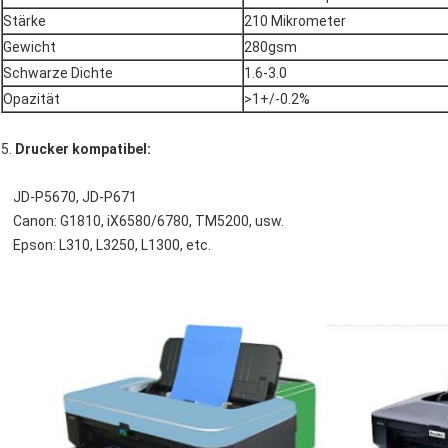
Stärke
210 Mikrometer
Gewicht
280gsm
Schwarze Dichte
1.6-3.0
Opazität
>1+/-0.2%
5.
Drucker kompatibel:
JD-P5670, JD-P671
Canon: G1810, iX6580/6780, TM5200, usw.
Epson: L310, L3250, L1300, etc.