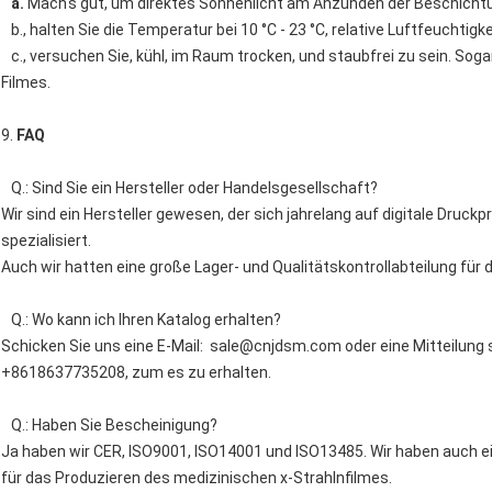
a.
Mach's gut, um direktes Sonnenlicht am Anzünden der Beschichtu
b., halten Sie die Temperatur bei 10 °C - 23 °C, relative Luftfeuchtigk
c., versuchen Sie, kühl, im Raum trocken, und staubfrei zu sein. Sog
Filmes.
9.
FAQ
Q.: Sind Sie ein Hersteller oder Handelsgesellschaft?
Wir sind ein Hersteller gewesen, der sich jahrelang auf digitale Druc
spezialisiert.
Auch wir hatten eine große Lager- und Qualitätskontrollabteilung für
Q.: Wo kann ich Ihren Katalog erhalten?
Schicken Sie uns eine E-Mail:
sale@cnjdsm.com
oder eine Mitteilun
+8618637735208, zum es zu erhalten.
Q.: Haben Sie Bescheinigung?
Ja haben wir CER, ISO9001, ISO14001 und ISO13485. Wir haben auch e
für das Produzieren des medizinischen x-Strahlnfilmes.