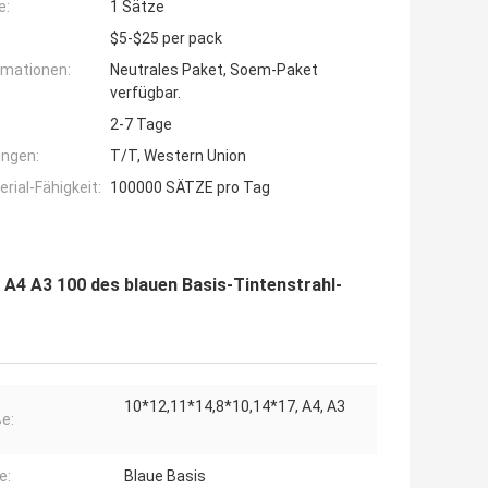
e:
1 Sätze
$5-$25 per pack
rmationen:
Neutrales Paket, Soem-Paket
verfügbar.
2-7 Tage
ngen:
T/T, Western Union
ial-Fähigkeit:
100000 SÄTZE pro Tag
 A4 A3 100 des blauen Basis-Tintenstrahl-
10*12,11*14,8*10,14*17, A4, A3
e:
e:
Blaue Basis