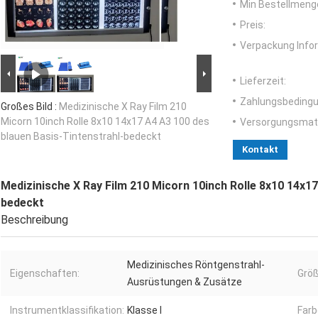
Min Bestellmeng
Preis:
Verpackung Info
Lieferzeit:
Zahlungsbedingu
Großes Bild :
Medizinische X Ray Film 210
Micorn 10inch Rolle 8x10 14x17 A4 A3 100 des
Versorgungsmater
blauen Basis-Tintenstrahl-bedeckt
Kontakt
Medizinische X Ray Film 210 Micorn 10inch Rolle 8x10 14x17
bedeckt
Beschreibung
Medizinisches Röntgenstrahl-
Eigenschaften:
Größ
Ausrüstungen & Zusätze
Instrumentklassifikation:
Klasse I
Farb