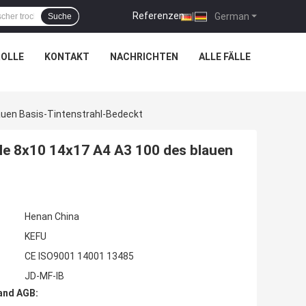
Referenzen
|
German
Suche
OLLE
KONTAKT
NACHRICHTEN
ALLE FÄLLE
lauen Basis-Tintenstrahl-Bedeckt
lle 8x10 14x17 A4 A3 100 des blauen
Henan China
KEFU
CE ISO9001 14001 13485
JD-MF-IB
and AGB: