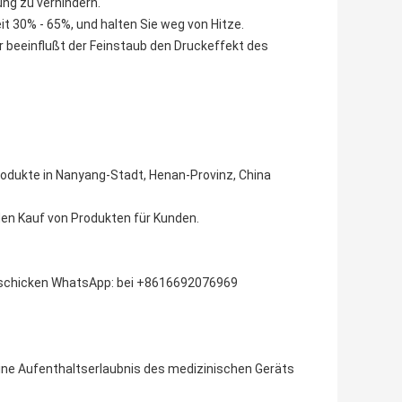
ng zu verhindern.
eit 30% - 65%, und halten Sie weg von Hitze.
ar beeinflußt der Feinstaub den Druckeffekt des
kprodukte in Nanyang-Stadt, Henan-Provinz, China
 den Kauf von Produkten für Kunden.
g schicken WhatsApp: bei +8616692076969
ine Aufenthaltserlaubnis des medizinischen Geräts