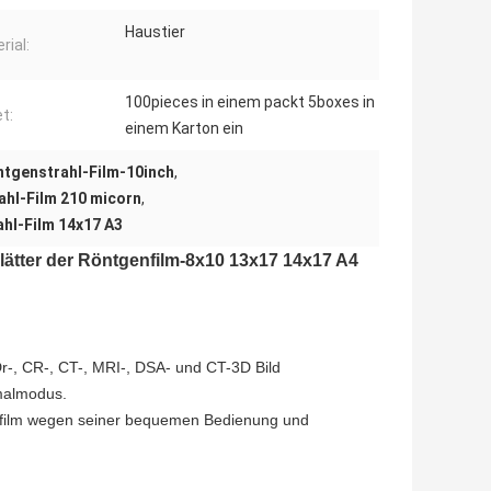
Haustier
rial:
100pieces in einem packt 5boxes in
t:
einem Karton ein
ntgenstrahl-Film-10inch
,
ahl-Film 210 micorn
,
hl-Film 14x17 A3
Blätter der Röntgenfilm-8x10 13x17 14x17 A4
Dr-, CR-, CT-, MRI-, DSA- und CT-3D Bild
malmodus.
alzfilm wegen seiner bequemen Bedienung und