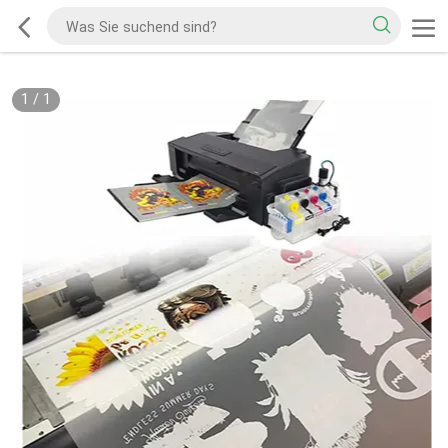
1
/
1