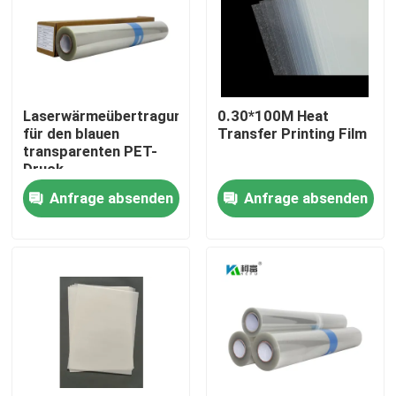
Fabrik Tour
Qualitätskontrolle
Laserwärmeübertragungsfilm
0.30*100M Heat
für den blauen
Transfer Printing Film
transparenten PET-
Kontakt
Druck
Anfrage absenden
Anfrage absenden
Nachrichten
Alle Fälle
Medizinisches X Ray Film
Tintenstrahl X Ray Film