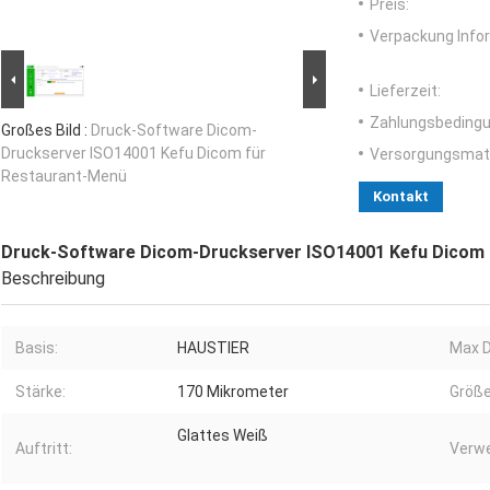
Preis:
Verpackung Info
Lieferzeit:
Zahlungsbedingu
Großes Bild :
Druck-Software Dicom-
Druckserver ISO14001 Kefu Dicom für
Versorgungsmater
Restaurant-Menü
Kontakt
Druck-Software Dicom-Druckserver ISO14001 Kefu Dicom 
Beschreibung
Basis:
HAUSTIER
Max D
Stärke:
170 Mikrometer
Größe
Glattes Weiß
Auftritt:
Verw