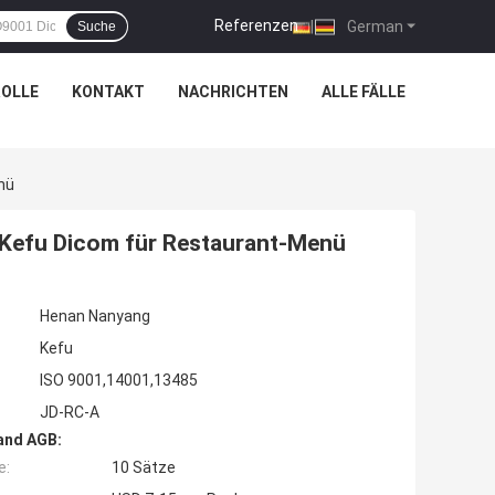
Referenzen
|
German
Suche
OLLE
KONTAKT
NACHRICHTEN
ALLE FÄLLE
nü
Kefu Dicom für Restaurant-Menü
Henan Nanyang
Kefu
ISO 9001,14001,13485
JD-RC-A
and AGB:
e:
10 Sätze