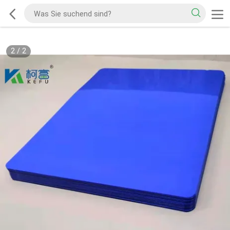
2
/
2