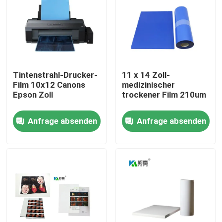
Fabrik Tour
Qualitätskontrolle
Tintenstrahl-Drucker-
11 x 14 Zoll-
Film 10x12 Canons
medizinischer
Kontakt
Epson Zoll
trockener Film 210um
Anfrage absenden
Anfrage absenden
Nachrichten
Alle Fälle
Medizinisches X Ray Film
Tintenstrahl X Ray Film