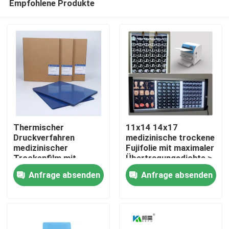
Empfohlene Produkte
Thermischer
11x14 14x17
Druckverfahren
medizinische trockene
medizinischer
Fujifolie mit maximaler
Trockenfilm mit
Übertragungsdichte ≥
Startseite
glatter Oberfläche und
3,0 D
Anfrage absenden
Anfrage absenden
hoher Druckfähigkeit
Produkte
Über uns