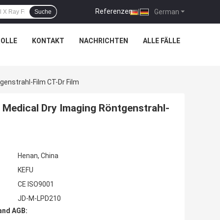
Referenzen
|
German
Suche
OLLE
KONTAKT
NACHRICHTEN
ALLE FÄLLE
enstrahl-Film CT-Dr Film
Medical Dry Imaging Röntgenstrahl-
Henan, China
KEFU
CE ISO9001
JD-M-LPD210
and AGB: