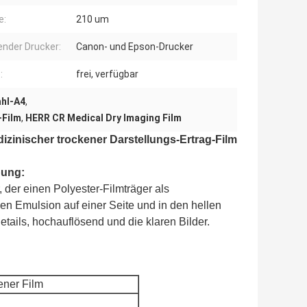
e:
210 um
nder Drucker:
Canon- und Epson-Drucker
:
frei, verfügbar
ahl-A4
,
-Film
,
HERR CR Medical Dry Imaging Film
izinischer trockener Darstellungs-Ertrag-Film
bung:
, der einen Polyester-Filmträger als
den Emulsion auf einer Seite und in den hellen
tails, hochauflösend und die klaren Bilder.
ener Film