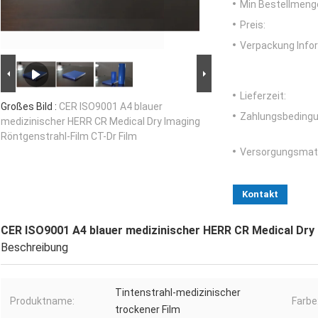
Min Bestellmeng
Preis:
Verpackung Info
Lieferzeit:
Großes Bild :
CER ISO9001 A4 blauer
Zahlungsbedingu
medizinischer HERR CR Medical Dry Imaging
Röntgenstrahl-Film CT-Dr Film
Versorgungsmater
Kontakt
CER ISO9001 A4 blauer medizinischer HERR CR Medical Dry 
Beschreibung
Tintenstrahl-medizinischer
Produktname:
Farbe
trockener Film