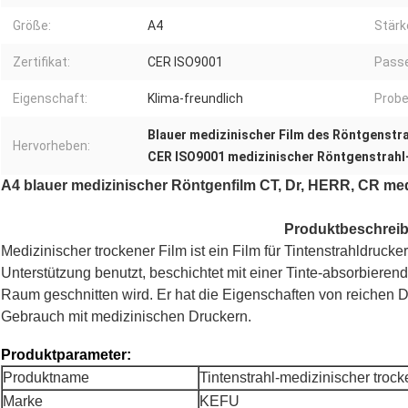
Größe:
A4
Stärk
Zertifikat:
CER ISO9001
Passe
Eigenschaft:
Klima-freundlich
Probe
Blauer medizinischer Film des Röntgenstr
Hervorheben:
CER ISO9001 medizinischer Röntgenstrahl
A4 blauer medizinischer Röntgenfilm CT, Dr, HERR, CR med
Produktbeschrei
Medizinischer trockener Film ist ein Film für Tintenstrahldrucker
Unterstützung benutzt, beschichtet mit einer Tinte-absorbieren
Raum geschnitten wird. Er hat die Eigenschaften von reichen De
Gebrauch mit medizinischen Druckern.
Produktparameter:
Produktname
Tintenstrahl-medizinischer trock
Marke
KEFU