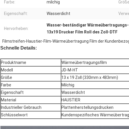
Farbe:
milchig
Größe
Eigenschaft:
Wasserdicht
Verw
Wasser-beständiger Wärmeübertragungs-
Hervorheben:
13x19 Drucker Film Roll des Zoll-DTF
Filmstreifen-Haustier-Film-Wärmeübertragung Film der Kundenbezo
Schnelle Details:
Produktname
Wärmeübertragungsfilm
Modell
JD-M-HT
Größe
13 x 19 Zoll (330mm x 483mm)
Farbe
Milchig
Eigenschaft
Wasserdicht
Material
HAUSTIER
Industrieller Gebrauch
Plattenherstellungsdrucken
Schlüsselwort
Kundenspezifisches Wärmeübertra