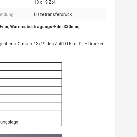
:
13 x 19 Zoll
endung:
Hitzetransferdruck
Film
,
Wärmeübertragungs-Film 330mm
,
genheits-Größen-13x19 des Zoll-DTF für DTF-Drucker
gungslogo