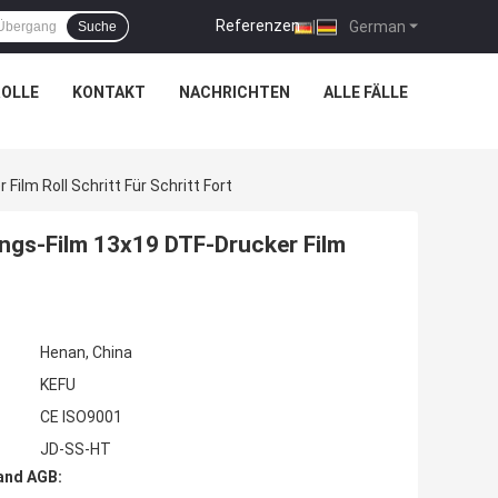
Referenzen
|
German
Suche
OLLE
KONTAKT
NACHRICHTEN
ALLE FÄLLE
m Roll Schritt Für Schritt Fort
gs-Film 13x19 DTF-Drucker Film
Henan, China
KEFU
CE ISO9001
JD-SS-HT
and AGB: