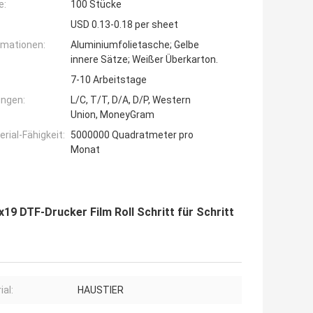
e:
100 Stücke
USD 0.13-0.18 per sheet
rmationen:
Aluminiumfolietasche; Gelbe
innere Sätze; Weißer Überkarton.
7-10 Arbeitstage
ngen:
L/C, T/T, D/A, D/P, Western
Union, MoneyGram
ial-Fähigkeit:
5000000 Quadratmeter pro
Monat
 DTF-Drucker Film Roll Schritt für Schritt
ial:
HAUSTIER