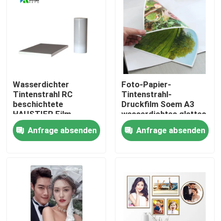
Fabrik Tour
Qualitätskontrolle
Wasserdichter
Foto-Papier-
Kontakt
Tintenstrahl RC
Tintenstrahl-
beschichtete
Druckfilm Soem A3
HAUSTIER Film
wasserdichtes glattes
Nachrichten
RC
Anfrage absenden
Anfrage absenden
Alle Fälle
Medizinisches X Ray Film
Tintenstrahl X Ray Film