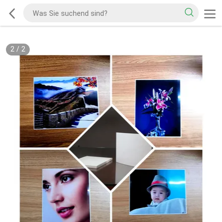
2
/
2