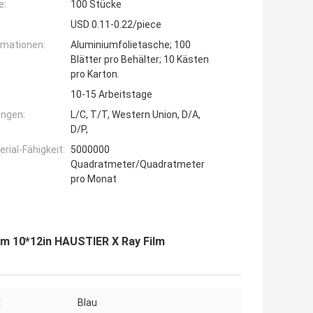
e:
100 Stücke
USD 0.11-0.22/piece
rmationen:
Aluminiumfolietasche; 100
Blätter pro Behälter; 10 Kästen
pro Karton.
10-15 Arbeitstage
ngen:
L/C, T/T, Western Union, D/A,
D/P,
ial-Fähigkeit:
5000000
Quadratmeter/Quadratmeter
pro Monat
ilm 10*12in HAUSTIER X Ray Film
:
Blau