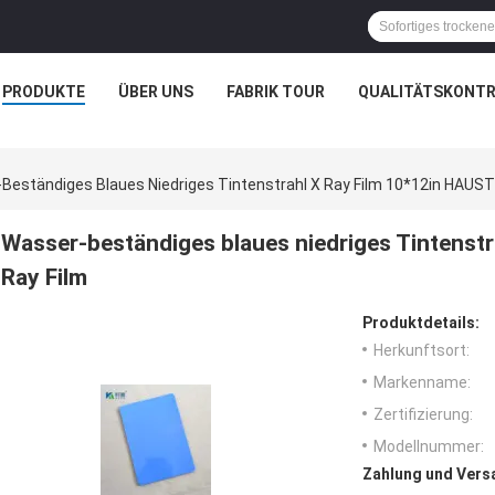
PRODUKTE
ÜBER UNS
FABRIK TOUR
QUALITÄTSKONTR
Beständiges Blaues Niedriges Tintenstrahl X Ray Film 10*12in HAUST
Wasser-beständiges blaues niedriges Tintenst
Ray Film
Produktdetails:
Herkunftsort:
Markenname:
Zertifizierung:
Modellnummer:
Zahlung und Vers