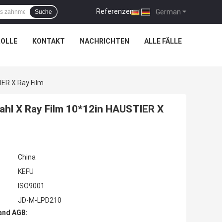
Referenzen
|
German
Suche
OLLE
KONTAKT
NACHRICHTEN
ALLE FÄLLE
IER X Ray Film
rahl X Ray Film 10*12in HAUSTIER X
China
KEFU
ISO9001
JD-M-LPD210
and AGB: