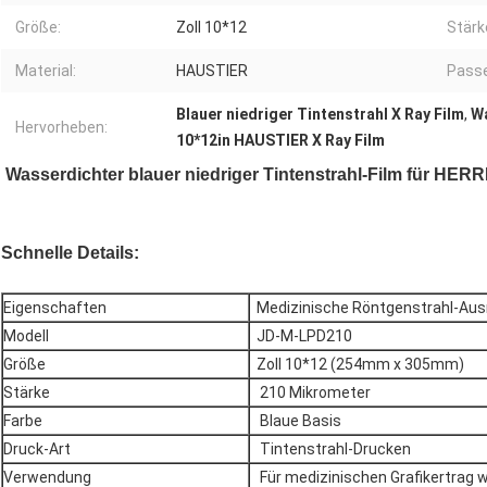
Größe:
Zoll 10*12
Stärk
Material:
HAUSTIER
Passe
Blauer niedriger Tintenstrahl X Ray Film
,
Wa
Hervorheben:
10*12in HAUSTIER X Ray Film
Wasserdichter blauer niedriger Tintenstrahl-Film für HE
Schnelle Details:
Eigenschaften
Medizinische Röntgenstrahl-Aus
Modell
JD-M-LPD210
Größe
Zoll 10*12 (254mm x 305mm)
Stärke
210 Mikrometer
Farbe
Blaue Basis
Druck-Art
Tintenstrahl-Drucken
Verwendung
Für medizinischen Grafikertrag wie