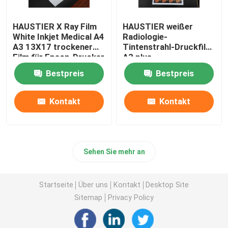
HAUSTIER X Ray Film
HAUSTIER weißer
White Inkjet Medical A4
Radiologie-
A3 13X17 trockener
Tintenstrahl-Druckfilm
Film für Epson-Drucker
A3 plus
endoskopisches
Bestpreis
Bestpreis
Ultraschall-Bild X Ray
Film
Kontakt
Kontakt
Sehen Sie mehr an
Startseite
Über uns
Kontakt
Desktop Site
Sitemap
Privacy Policy