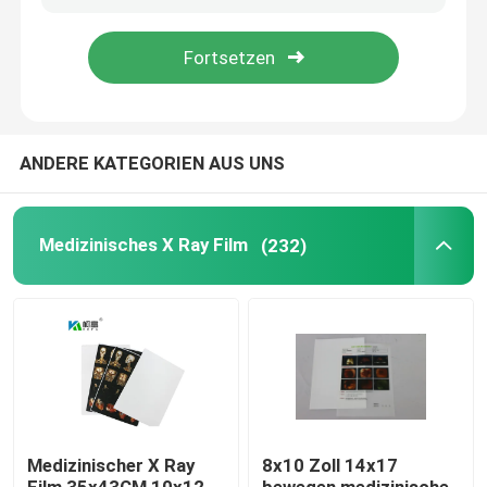
Fabrik Tour
Qualitätskontrolle
ANDERE KATEGORIEN AUS UNS
Kontakt
Medizinisches X Ray Film
(232)
Nachrichten
Alle Fälle
Medizinisches X Ray Film
Medizinischer X Ray
8x10 Zoll 14x17
Tintenstrahl X Ray Film