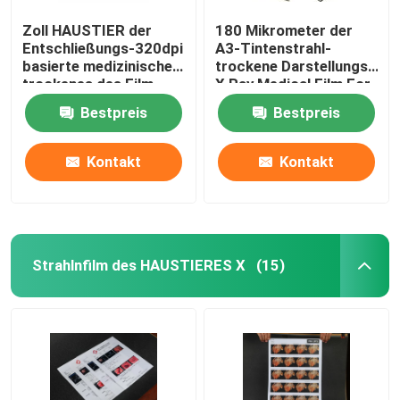
Zoll HAUSTIER der
180 Mikrometer der
Entschließungs-320dpi
A3-Tintenstrahl-
basierte medizinisches
trockene Darstellungs-
trockenes des Film-
X Ray Medical Film For
10x12 Thermal-
Epson Canon Drucker-
Bestpreis
Bestpreis
Drucker Film
Kontakt
Kontakt
Strahlnfilm des HAUSTIERES X
(15)