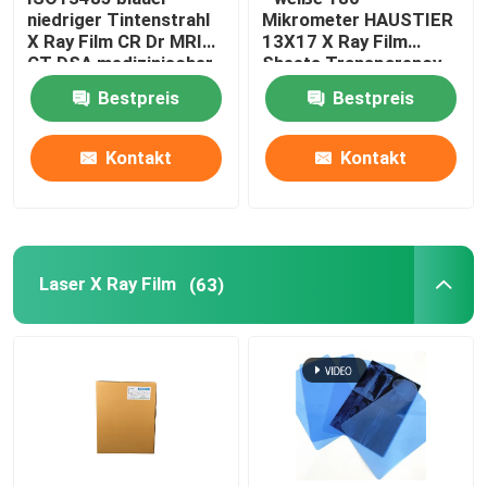
niedriger Tintenstrahl
Mikrometer HAUSTIER
X Ray Film CR Dr MRI
13X17 X Ray Film
Medizinischer Filmdrucker
CT DSA medizinischer
Sheets Transparency
trockener Film
Film für Tintenstrahl-
Bestpreis
Bestpreis
Drucker
Selbstservice-Drucker
Kontakt
Kontakt
Dicom-Druck-Software
Tintenstrahldruckertinte
Laser X Ray Film
(63)