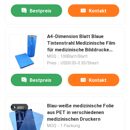
Bestpreis
Kontakt
A4-Dimension Blatt Blaue
Tintenstrahl Medizinische Film
für medizinische Bilddrucke
Röntgen CT, CR, DR, MTR PET
MOQ：100Blatt/Blatt
Preis：USD0.05-0.35/Sheet
Bestpreis
Kontakt
Blau-weiße medizinische Folie
aus PET in verschiedenen
medizinischen Druckern
MOQ：1 Packung