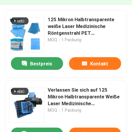
125 Mikron Halbtransparente
weiße Laser Medizinische
Röntgenstrahl PET
Kunststofffolien Präzision
MOQ：1 Packung
gemacht
Bestpreis
Kontakt
Verlassen Sie sich auf 125
Mikron Halbtransparente Weiße
Laser Medizinische
Röntgenstrahl PET Plastikfolien
MOQ：1 Packung
für alle medizinischen
Bedürfnisse